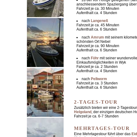
zu der vor Hooge gelegenen San
anschliessendem Spaziergang über
Fahrzeit je ca. 30 Minuten
Aufenthalt ca. 4 Stunden
nach
Langeneß
Fahrzeit je ca. 45 Minuten
Aufenthalt ca. 6 Stunden
nach
Amrum
mit seinem kilomet
schönsten Ort Nebel
Fahrzeit je ca. 90 Minuten
Aufenthalt ca. 6 Stunden
nach
Föhr
mit seiner wundervol
Einkaufsmöglichkeiten in Wyk
Fahrzeit je ca. 2 Stunden
Aufenthalt ca. 4 Stunden
nach
Pellworm
Fahrzeit je ca. 3 Stunden
Aufenthalt ca. 6 Stunden
2-TAGES-TOUR
Zusätzlich bieten wir eine 2-Tagesto
Helgoland
, der einzigen deutschen H
Fahrzeit je ca. 6-7 Stunden
MEHRTAGES-TOUR
Eine Mehrtagestour führt über das
Ei