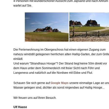
4 Personen mit wunderschöner Aussicht zum Japsand und nach Amrum
wartet auf Sie.
Die Ferienwohnung im Obergeschoss hat einen eigenen Zugang zum
nahezu windstill gelegenen herrlichen alten Hallig-Garten, der zum Grill
einlädt.
Und warum "Strandhaus Hooge"? Der Strand liegt keine 50m direkt vor
dem Haus unter dem Sommerdeich mit freier Sicht nach Föhr und
Langeness und natürlich auf die Nordsee mit Ebbe und Flut.
Schauen Sie sich gerne auf
Google Maps
unsere einmalige Lage an und
Wasser gelegen sind, dichter als sonst nirgendwo auf Hallig Hooge...
Wir freuen uns auf Ihren Besuch.
Ulf Haase