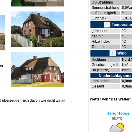
UV-Strahlung
Sonnenstrahlung
0,0W/
Luftfeuchtigkeit
%
Luftdruck
1.013
↑
Temperatu
gemessen
°C
gefühlt
°C
Hitze Index
°C
Taupunkt
°C
↑
Wind
Richtung
Nord (
Geschwindigkeit
km/h
en
Bö (Spitze)
km/h
Niederschlagsme
unmittelbar
0,0m
Gesamt
0,0m
Wetter von "Das Wetter"
 überzeugen sich davon wie dicht wir am