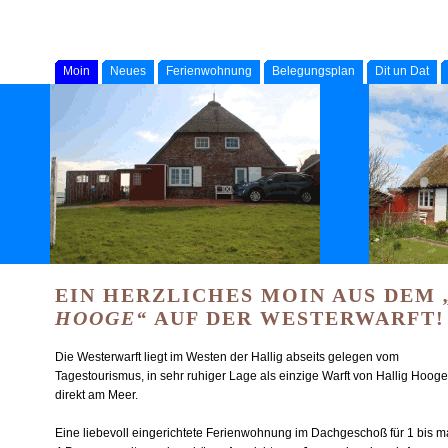
Moin
Neues
Ferienwohnung
Belegungsplan
Dit un Dat
EIN HERZLICHES MOIN AUS DEM
HOOGE“
AUF DER WESTERWARFT!
Die Westerwarft liegt im Westen der Hallig abseits gelegen vom
Tagestourismus, in sehr ruhiger Lage als einzige Warft von Hallig Hooge
direkt am Meer.
Eine liebevoll eingerichtete Ferienwohnung im Dachgeschoß für 1 bis m