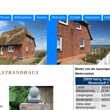
Touren
Bildergalerie
Anreise
Webcams
Kontakt
Impressum
Dat
Wetter von der hauseige
„STRANDHAUS
Wetterstation
25859 Hallig Hoo
Westerwarft 3
Letzte
2026-
Aktualisierung
22:45:
Längengrad
8,518
Breitengrad
54,57
Höhe über
5m
ax.
Meeresspiegel