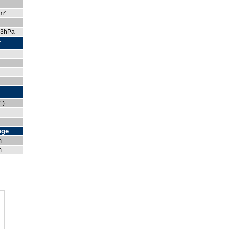
m²
,3hPa
r
°)
nge
m
m