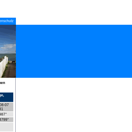
enschutz
nen
ge,
08-07
31
987°
4799°